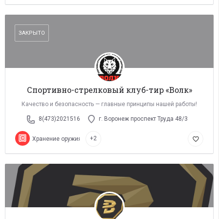
ЗАКРЫТО
Спортивно-стрелковый клуб-тир «Волк»
Качество и безопасность — главные принципы нашей работы!
8(473)2021516
г. Воронеж проспект Труда 48/3
+2
Xранение оружия
favorite_border