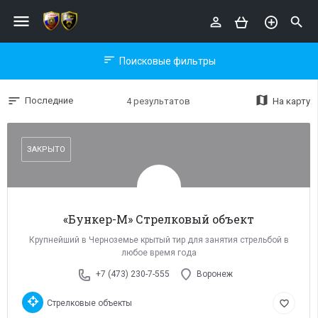
menu
perm_identity
search
sort
Поисковые фильтры
map
Последние
4 результатов
На карту
ЗАКРЫТО
«Бункер-М» Стрелковый объект
Крупнейший в Черноземье крытый тир для занятия стрельбой в
любое время года
+7 (473) 230-7-555
Воронеж
Стрелковые объекты
favorite_border