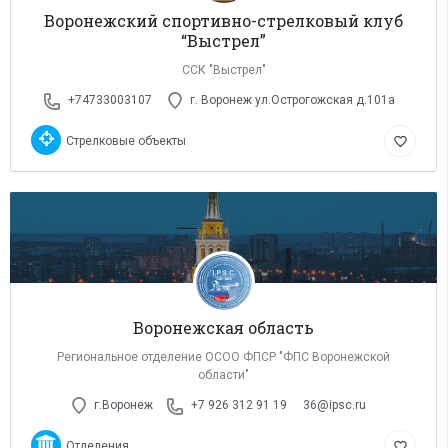
Воронежский спортивно-стрелковый клуб
“Выстрел”
ССК "Выстрел"
+74733003107
г. Воронеж ул.Острогожская д.101а
Стрелковые объекты
favorite_border
Воронежская область
Региональное отделение ОСОО ФПСР "ФПС Воронежской
области"
г.Воронеж
+7 926 312 91 19
36@ipsc.ru
Отделения
favorite_border